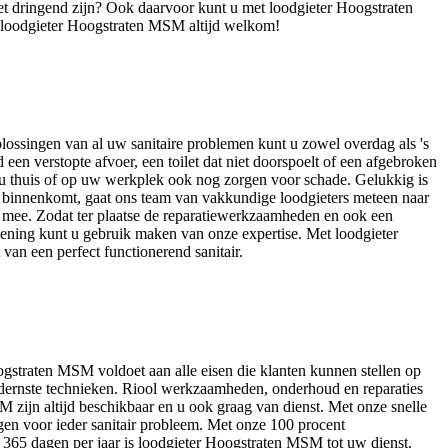
iet dringend zijn? Ook daarvoor kunt u met loodgieter Hoogstraten
 loodgieter Hoogstraten MSM altijd welkom!
plossingen van al uw sanitaire problemen kunt u zowel overdag als 's
 verstopte afvoer, een toilet dat niet doorspoelt of een afgebroken
 u thuis of op uw werkplek ook nog zorgen voor schade. Gelukkig is
ns binnenkomt, gaat ons team van vakkundige loodgieters meteen naar
mee. Zodat ter plaatse de reparatiewerkzaamheden en ook een
ning kunt u gebruik maken van onze expertise. Met loodgieter
van een perfect functionerend sanitair.
ogstraten MSM voldoet aan alle eisen die klanten kunnen stellen op
odernste technieken. Riool werkzaamheden, onderhoud en reparaties
jn altijd beschikbaar en u ook graag van dienst. Met onze snelle
en voor ieder sanitair probleem. Met onze 100 procent
n 365 dagen per jaar is loodgieter Hoogstraten MSM tot uw dienst.