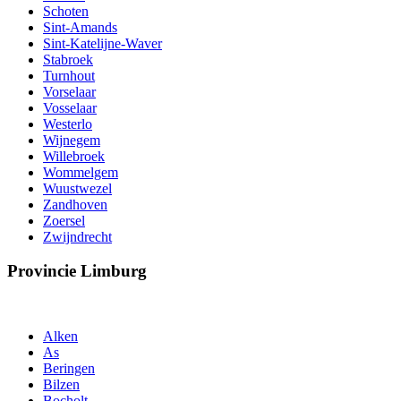
Schoten
Sint-Amands
Sint-Katelijne-Waver
Stabroek
Turnhout
Vorselaar
Vosselaar
Westerlo
Wijnegem
Willebroek
Wommelgem
Wuustwezel
Zandhoven
Zoersel
Zwijndrecht
Provincie Limburg
Alken
As
Beringen
Bilzen
Bocholt