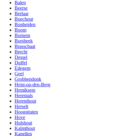
Balen
Beerse
Berlaar
Boechout
Bonheiden
Boom
Bornem
Borsbeek
Brasschaat
Brecht
Dessel
Duffel
Edegem
Geel
Grobbendonk
Heist-op-den-Berg
Hemiksem
Herentals
Herenthout
Herselt
Hoogstraten
Hove
Hulshout
Kalmthout
Kapellen