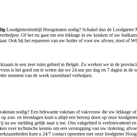
dig
Loodgietersbedrijf Hoogstraten nodig? Schakel dan de Loodgieter 
te verhelpen. Of het nu gaat om een lekkage in uw keuken of uw badkame
ar. Ook bij het repareren van uw boiler of voor uw afvoer, riool of W
rkzaam in een zeer ruim gebied in België. Zo werken we in de provin
ens is het goed om te weten dat we 24 uur per dag en 7 dagen in de w
 ieder moment van de week razendsnel verholpen.
een vakman nodig? Een bekwame vakman of vakvrouw die uw lekkage of v
op zon- en feestdagen kunt u altijd een beroep doen op onze loodgiet
wij na uw melding gelijk naar u toe. Ons vakgebied is veelomvattend e
en over technische kennis om een verstopping van uw riolering, afvoer 
rswerkzaamheden kunt u 24/7 contact opnemen met onze loodgieter Hoogs