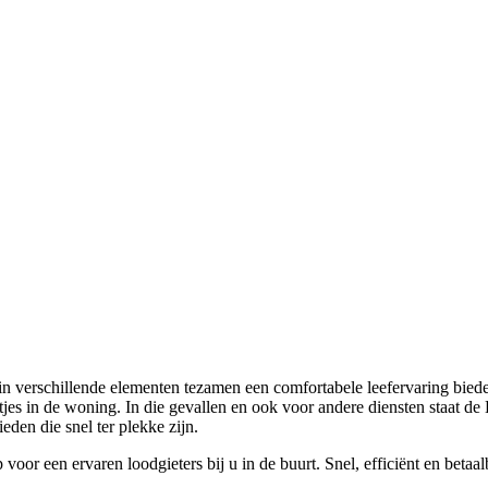
rschillende elementen tezamen een comfortabele leefervaring bieden. T
es in de woning. In die gevallen en ook voor andere diensten staat de H
den die snel ter plekke zijn.
oor een ervaren loodgieters bij u in de buurt. Snel, efficiënt en beta