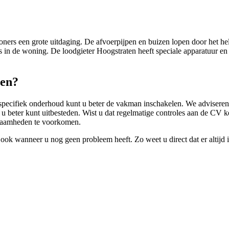
ners een grote uitdaging. De afvoerpijpen en buizen lopen door het he
s in de woning. De loodgieter Hoogstraten heeft speciale apparatuur e
len?
or specifiek onderhoud kunt u beter de vakman inschakelen. We adviseren
 beter kunt uitbesteden. Wist u dat regelmatige controles aan de CV ket
kzaamheden te voorkomen.
 ook wanneer u nog geen probleem heeft. Zo weet u direct dat er altijd 