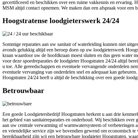
gecertificeerd en beschikken over een ruime vakkennis en ervaring. H
MSM altijd contact opnemen. We maken dan een afspraak voor een be
Hoogstratense loodgieterswerk 24/24
Sommige reparaties aan uw sanitair of waterleiding kunnen niet uitge
avonds gelukkig altijd een beroep doen op uw loodgieterswerk Hoogst
kraan waardoor uw de hoofdkraan moest sluiten en dus geen water mee
voor deze spoedreparaties de loodgieter Hoogstraten 24/24 altijd be
u toe. Alle gereedschappen en eventuele vervangende onderdelen ne
eventuele vervanging van onderdelen snel en adequaat kan gebeuren
Hoogstraten 24/24 heeft u altijd de beschikking over een goede loodgi
Betrouwbaar
Een goede Loodgietersbedrijf Hoogstraten herkent u aan drie kenmerke
het gebied van sanitairreparaties en onderhoud. Wij beschikken over
aan uw centrale verwarming of warmwatersysteem of verbeteringen a
en vriendelijke service zijn we bovendien gewend om economisch te w
bereikbaarheid zijn wij een betrouwbare loodgieter Hoogstraten, waar