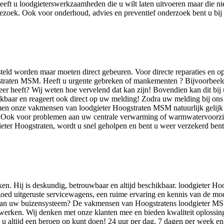
eeft u loodgieterswerkzaamheden die u wilt laten uitvoeren maar die n
zoek. Ook voor onderhoud, advies en preventief onderzoek bent u bij
steld worden maar moeten direct gebeuren. Voor directe reparaties en o
raten MSM. Heeft u urgente gebreken of mankementen ? Bijvoorbeeld een
r heeft? Wij weten hoe vervelend dat kan zijn! Bovendien kan dit bij
reikbaar en reageert ook direct op uw melding! Zodra uw melding bij o
men onze vakmensen van loodgieter Hoogstraten MSM natuurlijk gelijk 
. Ook voor problemen aan uw centrale verwarming of warmwatervoorzie
eter Hoogstraten, wordt u snel geholpen en bent u weer verzekerd bent 
n. Hij is deskundig, betrouwbaar en altijd beschikbaar. loodgieter Ho
 goed uitgeruste servicewagens, een ruime ervaring en kennis van de m
an uw buizensysteem? De vakmensen van Hoogstratens loodgieter MSM zi
erken. Wij denken met onze klanten mee en bieden kwaliteit oplossing
 u altijd een beroep op kunt doen! 24 uur per dag, 7 dagen per week e