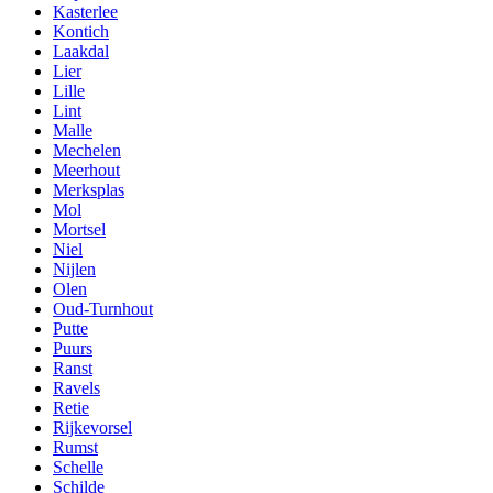
Kasterlee
Kontich
Laakdal
Lier
Lille
Lint
Malle
Mechelen
Meerhout
Merksplas
Mol
Mortsel
Niel
Nijlen
Olen
Oud-Turnhout
Putte
Puurs
Ranst
Ravels
Retie
Rijkevorsel
Rumst
Schelle
Schilde