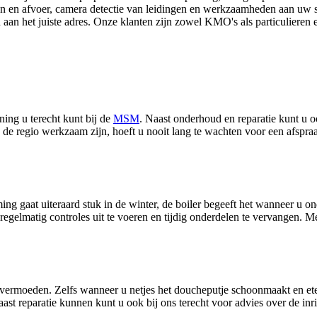
n en afvoer, camera detectie van leidingen en werkzaamheden aan uw 
n het juiste adres. Onze klanten zijn zowel KMO's als particulieren en
ng u terecht kunt bij de
MSM
. Naast onderhoud en reparatie kunt u o
 in de regio werkzaam zijn, hoeft u nooit lang te wachten voor een afsp
 gaat uiteraard stuk in de winter, de boiler begeeft het wanneer u ond
regelmatig controles uit te voeren en tijdig onderdelen te vervangen. 
 vermoeden. Zelfs wanneer u netjes het doucheputje schoonmaakt en ete
ast reparatie kunnen kunt u ook bij ons terecht voor advies over de inri